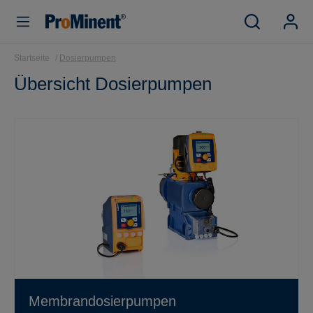
inhalt springen
Startseite
Dosierpumpen
Übersicht Dosierpumpen
Membrandosierpumpen