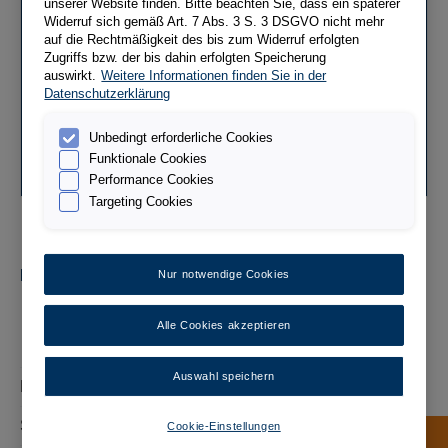
unserer Website finden. Bitte beachten Sie, dass ein späterer
Ersatz- und Zubehörteile
Widerruf sich gemäß Art. 7 Abs. 3 S. 3 DSGVO nicht mehr
auf die Rechtmäßigkeit des bis zum Widerruf erfolgten
Zugriffs bzw. der bis dahin erfolgten Speicherung
Finden Sie Ersatz- und Zubehörteile für ProMinent
auswirkt.
Weitere Informationen finden Sie in der
Dosierpumpen sowie unsere Mess- und
Datenschutzerklärung
Regeltechnik.
Unbedingt erforderliche Cookies
Zu den Ersatz- und Zubehörteilen
Funktionale Cookies
Performance Cookies
Targeting Cookies
Dosierpumpen
Nur notwendige Cookies
Membrandosierpumpen
Alle Cookies akzeptieren
Schlauchdosierpumpen
Auswahl speichern
Mess- und Regeltechnik
Sensoren
Cookie-Einstellungen