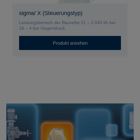
sigma/ X (Steuerungstyp)
Leistungsbereich der Baureihe 21 – 1.040 l/h bei
16 – 4 bar Gegendruck.
Produkt ansehen