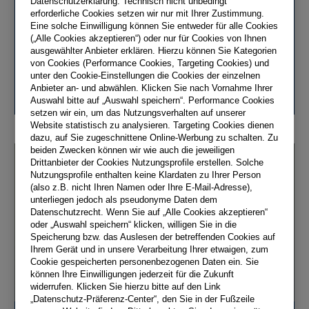
Datenschutzerklärung. Technisch nicht unbedingt
Schlauchdosierpumpen
erforderliche Cookies setzen wir nur mit Ihrer Zustimmung.
Eine solche Einwilligung können Sie entweder für alle Cookies
ProMinent Schlauchpumpen fördern 10 ml/h bis
(„Alle Cookies akzeptieren“) oder nur für Cookies von Ihnen
410 l/h bei einem Gegendruck von bis zu 8 bar.
ausgewählter Anbieter erklären. Hierzu können Sie Kategorien
von Cookies (Performance Cookies, Targeting Cookies) und
unter den Cookie-Einstellungen die Cookies der einzelnen
Produktgruppe ansehen
Anbieter an- und abwählen. Klicken Sie nach Vornahme Ihrer
Auswahl bitte auf „Auswahl speichern“. Performance Cookies
setzen wir ein, um das Nutzungsverhalten auf unserer
Website statistisch zu analysieren. Targeting Cookies dienen
dazu, auf Sie zugeschnittene Online-Werbung zu schalten. Zu
beiden Zwecken können wir wie auch die jeweiligen
Drittanbieter der Cookies Nutzungsprofile erstellen. Solche
Nutzungsprofile enthalten keine Klardaten zu Ihrer Person
(also z.B. nicht Ihren Namen oder Ihre E-Mail-Adresse),
unterliegen jedoch als pseudonyme Daten dem
Datenschutzrecht. Wenn Sie auf „Alle Cookies akzeptieren“
oder „Auswahl speichern“ klicken, willigen Sie in die
Speicherung bzw. das Auslesen der betreffenden Cookies auf
Ihrem Gerät und in unsere Verarbeitung Ihrer etwaigen, zum
Cookie gespeicherten personenbezogenen Daten ein. Sie
können Ihre Einwilligungen jederzeit für die Zukunft
widerrufen. Klicken Sie hierzu bitte auf den Link
„Datenschutz-Präferenz-Center“, den Sie in der Fußzeile