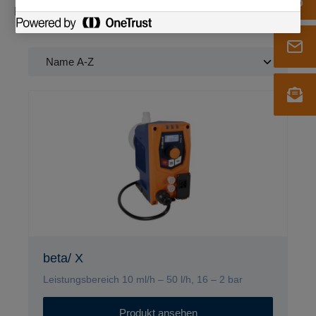
Ersatzteile und Zubehör
beta/ X
Leistungsbereich 10 ml/h – 50 l/h, 16 – 2 bar
Produkt ansehen