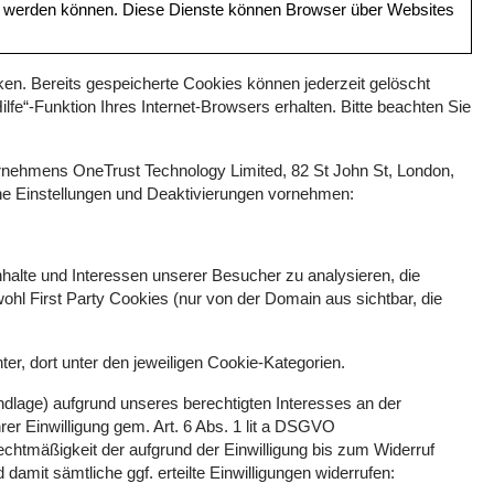
lt werden können. Diese Dienste können Browser über Websites
en. Bereits gespeicherte Cookies können jederzeit gelöscht
fe“-Funktion Ihres Internet-Browsers erhalten. Bitte beachten Sie
ernehmens OneTrust Technology Limited, 82 St John St, London,
che Einstellungen und Deaktivierungen vornehmen:
nhalte und Interessen unserer Besucher zu analysieren, die
l First Party Cookies (nur von der Domain aus sichtbar, die
r, dort unter den jeweiligen Cookie-Kategorien.
undlage) aufgrund unseres berechtigten Interesses an der
rer Einwilligung gem. Art. 6 Abs. 1 lit a DSGVO
echtmäßigkeit der aufgrund der Einwilligung bis zum Widerruf
amit sämtliche ggf. erteilte Einwilligungen widerrufen: