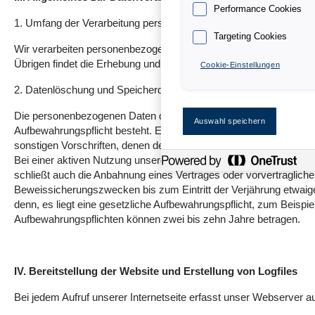
Performance Cookies
1. Umfang der Verarbeitung personenbezogener Daten
Targeting Cookies
Wir verarbeiten personenbezogene Daten unserer Nutzer grundsätzli
Übrigen findet die Erhebung und Verwendung personenbezogener D
Cookie-Einstellungen
2. Datenlöschung und Speicherdauer
Die personenbezogenen Daten der betroffenen Person werden gelös
Auswahl speichern
Aufbewahrungspflicht besteht. Eine Speicherung kann darüber hi
sonstigen Vorschriften, denen der Verantwortliche unterliegt, v
Bei einer aktiven Nutzung unserer Website speichern wir Ihre p
schließt auch die Anbahnung eines Vertrages oder vorvertraglich
Beweissicherungszwecken bis zum Eintritt der Verjährung etwaiger
denn, es liegt eine gesetzliche Aufbewahrungspflicht, zum Beis
Aufbewahrungspflichten können zwei bis zehn Jahre betragen.
IV. Bereitstellung der Website und Erstellung von Logfiles
Bei jedem Aufruf unserer Internetseite erfasst unser Webserver au