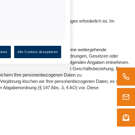
e sowie unserer Inhalte und Leistungen erforderlich ist. Im
nicht mehr erforderlich sind und keine weitergehende
okies
Alle Cookies akzeptieren
setzgeber in unionsrechtlichen Verordnungen, Gesetzen oder
nen Sie die Speicherfristen den nachfolgenden Angaben entnehmen.
er Anfrage bzw. für die Dauer unserer Geschäftsbeziehung. Das
peichern Ihre personenbezogenen Daten zu
r Verjährung löschen wir Ihre personenbezogenen Daten, es sei
er Abgabenordnung (§ 147 Abs. 3, 4 AO) vor. Diese