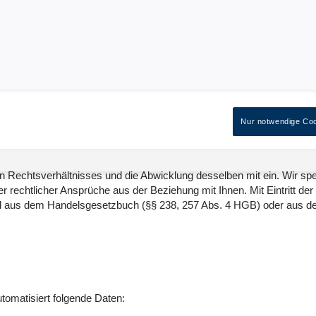
ch nur, soweit dies zur Bereitstellung einer funktionsfähigen Websit
aten unserer Nutzer nur nach Einwilligung des Nutzers statt.
cht oder gesperrt, sobald die Daten für den Zweck der Speicherung 
Nur notwendige Co
naus erfolgen, wenn dies durch den europäischen oder nationalen Ge
orgesehen wurde. Bei einer informatorischen Nutzung der Website kön
ersonenbezogenen Daten zunächst für die Dauer der Beantwortung Ihr
en Rechtsverhältnisses und die Abwicklung desselben mit ein. Wir s
 rechtlicher Ansprüche aus der Beziehung mit Ihnen. Mit Eintritt de
piel aus dem Handelsgesetzbuch (§§ 238, 257 Abs. 4 HGB) oder aus d
tomatisiert folgende Daten: