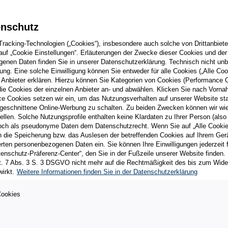
enschutz
Tracking-Technologien („Cookies“), insbesondere auch solche von Drittanbiet
e auf „Cookie Einstellungen“. Erläuterungen der Zwecke dieser Cookies und de
genen Daten finden Sie in unserer Datenschutzerklärung. Technisch nicht unb
ung. Eine solche Einwilligung können Sie entweder für alle Cookies („Alle Cook
Anbieter erklären. Hierzu können Sie Kategorien von Cookies (Performance C
die Cookies der einzelnen Anbieter an- und abwählen. Klicken Sie nach Vornah
e Cookies setzen wir ein, um das Nutzungsverhalten auf unserer Website stat
geschnittene Online-Werbung zu schalten. Zu beiden Zwecken können wir wie a
 unter:
ellen. Solche Nutzungsprofile enthalten keine Klardaten zu Ihrer Person (also
edoch als pseudonyme Daten dem Datenschutzrecht. Wenn Sie auf „Alle Cookie
 in die Speicherung bzw. das Auslesen der betreffenden Cookies auf Ihrem Gerä
ten personenbezogenen Daten ein. Sie können Ihre Einwilligungen jederzeit fü
atenschutz-Präferenz-Center“, den Sie in der Fußzeile unserer Website finden.
t. 7 Abs. 3 S. 3 DSGVO nicht mehr auf die Rechtmäßigkeit des bis zum Widerru
irkt.
Weitere Informationen finden Sie in der Datenschutzerklärung
Cookies