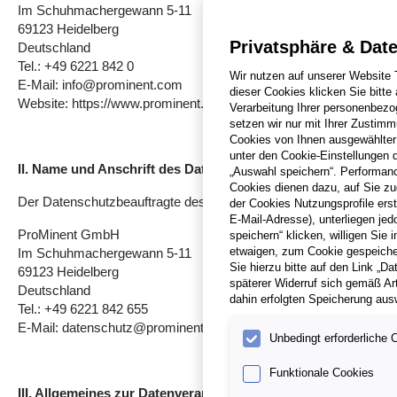
Im Schuhmachergewann 5-11
69123 Heidelberg
Privatsphäre & Dat
Deutschland
Tel.: +49 6221 842 0
Wir nutzen auf unserer Website 
E-Mail: info@prominent.com
dieser Cookies klicken Sie bitt
Website: https://www.prominent.com
Verarbeitung Ihrer personenbezo
setzen wir nur mit Ihrer Zustimm
Cookies von Ihnen ausgewählter 
unter den Cookie-Einstellungen 
II. Name und Anschrift des Datenschutzbeauftragten
„Auswahl speichern“. Performanc
Cookies dienen dazu, auf Sie zu
Der Datenschutzbeauftragte des Verantwortlichen ist zu erreichen
der Cookies Nutzungsprofile erst
E-Mail-Adresse), unterliegen j
ProMinent GmbH
speichern“ klicken, willigen Sie
Im Schuhmachergewann 5-11
etwaigen, zum Cookie gespeicher
Sie hierzu bitte auf den Link „D
69123 Heidelberg
späterer Widerruf sich gemäß Ar
Deutschland
dahin erfolgten Speicherung ausw
Tel.: +49 6221 842 655
E-Mail: datenschutz@prominent.com
Unbedingt erforderliche 
Funktionale Cookies
III. Allgemeines zur Datenverarbeitung