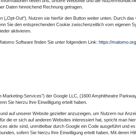
Informationen helfen uns, unsere Webseite und die Nutzerfreundlich
er Daten hinreichend Rechnung getragen.
 („Opt-Out“). Nutzen sie hierfür den Button weiter unten. Durch da
 Wenn Sie den entsprechenden Cookie zwischenzeitlich vom eigenen 
eder aktivieren.
Matomo Software finden Sie unter folgendem Link:
https://matomo.org
le-Marketing-Services”) der Google LLC, (1600 Amphitheatre Parkwa
Sie hierzu Ihre Einwilligung erteilt haben.
nd auf unserer Website gezielter anzuzeigen, um Nutzern nur Anzeige
ür die er sich auf anderen Websites interessiert hat, spricht man hi
es aktiv sind, unmittelbar durch Google ein Code ausgeführt und e
den, sofern Sie hierzu Ihre Einwilligung erteilt haben. Mit deren Hil